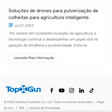
Soluções de drones para pulverização de
colheitas para agricultura inteligente
Jul 27, 2023
No cenário em constante evolução da agricultura, a
tecnologia continua a desempenhar um papel vital na
geração de eficiência e produtividade. Entre as
inovações revolucionárias no campo, os drones
agrícolas surgiram como ferramentas inestimáveis para
consulte Mais informação
agricultores em todo o mundo. Além de seu papel na
coleta de dados aéreos cruciais, esses drones estão
revolucionando as atividades agrícolas cotidianas,
principalmente na pulverização de culturas. As práticas
tradicionais podem permanecer inalteradas, mas a
introdução da tecnologia aprimorou e complementou
esses processos. O drone agrícola da Topxgun está na
© 2026 TopXGun Robotics Co., Ltd. Todos os direitos reservados .
Mapa
vanguarda dessa transformação, oferecendo uma
do site
|
XML
|
política de Privacidade
solução abrangente para as necessidades de aplicação