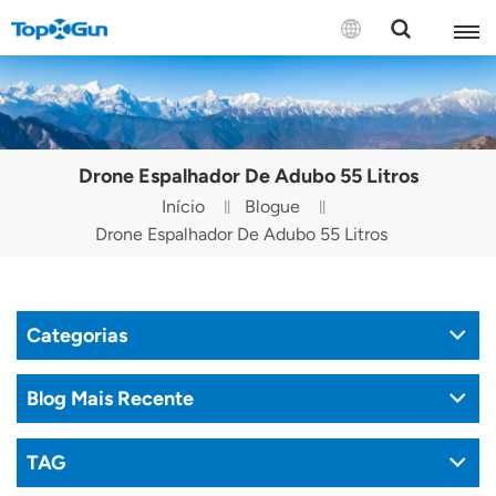
CONTATE-NOS
English
Drone Espalhador De Adubo 55 Litros
Español
Início
Blogue
Drone Espalhador De Adubo 55 Litros
Русский
Português(Portugal)
Categorias
Português(Brasil)
Türkçe
Blog Mais Recente
Tiếng Việt
TAG