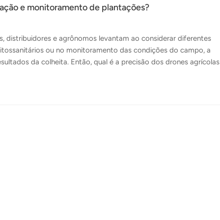
ização e monitoramento de plantações?
, distribuidores e agrônomos levantam ao considerar diferentes
fitossanitários ou no monitoramento das condições do campo, a
esultados da colheita. Então, qual é a precisão dos drones agrícola
s, incluindo tecnologia, configuração, condições de operação e c
ão não é uma métrica única. Geralmente se refere a diferentes aspe
midade da aplicação do líquido e a precisão com que o jato atinge
: com que...