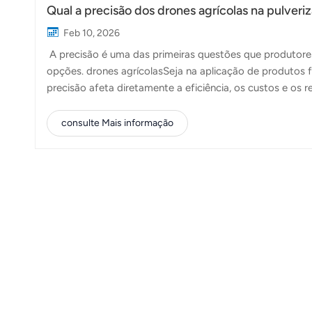
Qual a precisão dos drones agrícolas na pulver
Feb 10, 2026
A precisão é uma das primeiras questões que produtores
opções. drones agrícolasSeja na aplicação de produtos 
precisão afeta diretamente a eficiência, os custos e os r
operações reais? A resposta depende de diversos fatore
o sistema é utilizado no campo. Na agricultura, a precis
consulte Mais informação
dependendo da tarefa:Precisão da pulverização: A unifor
área desejada são avaliadas.Precisão de posicionamento