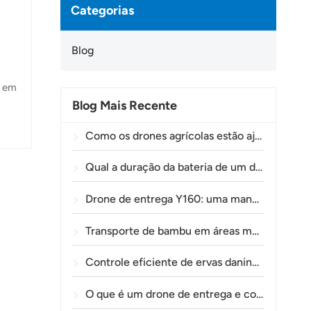
Categorias
Blog
s em
Blog Mais Recente
omo
ctos,
Como os drones agrícolas estão ajudando os agricultores brasileiros a aprimorar as operações de pulverização de lavouras.
 a
Qual a duração da bateria de um drone agrícola?
Drone de entrega Y160: uma maneira mais segura e eficiente de transportar materiais para torres de energia em terrenos montanhosos.
Transporte de bambu em áreas montanhosas: como a TOLXGUN Y160 abre uma nova rota da floresta ao ponto de coleta.
Controle eficiente de ervas daninhas pré-emergentes em trigo com o drone agrícola A80
O que é um drone de entrega e como funciona a entrega por drone?