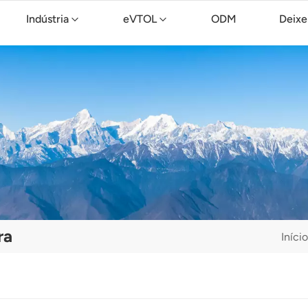
Indústria
eVTOL
ODM
Deixe
Drone de limpeza TopXGun C15
ra
Início