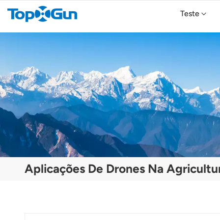
Teste
TopXGun FP800 Agricultural Drone
Drone Agrícola TopXGun FP700
Drone Agrícola TopXGun FP300E
Aplicações De Drones Na Agricultu