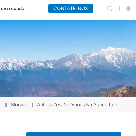
 um recado
CONTATE-NOS
Drone de combate a incêndios Y160
English
Español
Русский
Português(Portugal)
Português(Brasil)
Blogue
Aplicações De Drones Na Agricultura
Türkçe
Tiếng Việt