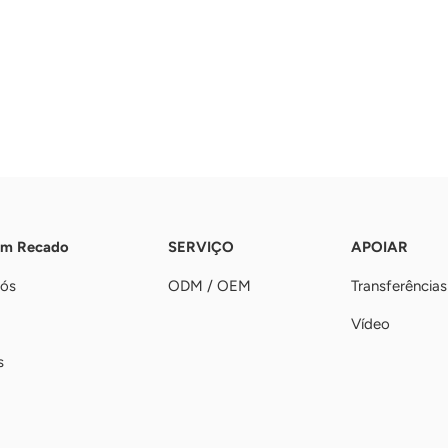
Um Recado
SERVIÇO
APOIAR
nós
ODM / OEM
Transferências
Vídeo
s