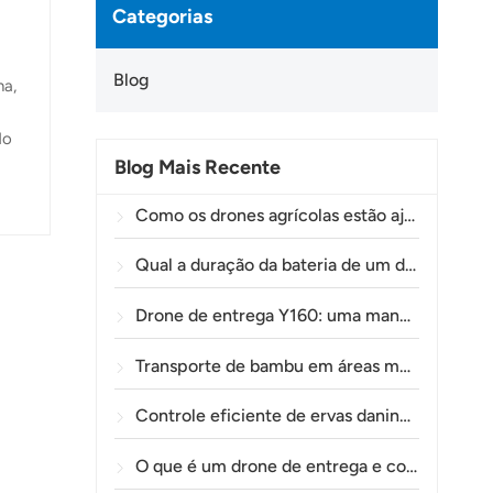
Categorias
Blog
na,
do
Blog Mais Recente
 de
Como os drones agrícolas estão ajudando os agricultores brasileiros a aprimorar as operações de pulverização de lavouras.
a
Qual a duração da bateria de um drone agrícola?
Drone de entrega Y160: uma maneira mais segura e eficiente de transportar materiais para torres de energia em terrenos montanhosos.
Transporte de bambu em áreas montanhosas: como a TOLXGUN Y160 abre uma nova rota da floresta ao ponto de coleta.
Controle eficiente de ervas daninhas pré-emergentes em trigo com o drone agrícola A80
O que é um drone de entrega e como funciona a entrega por drone?