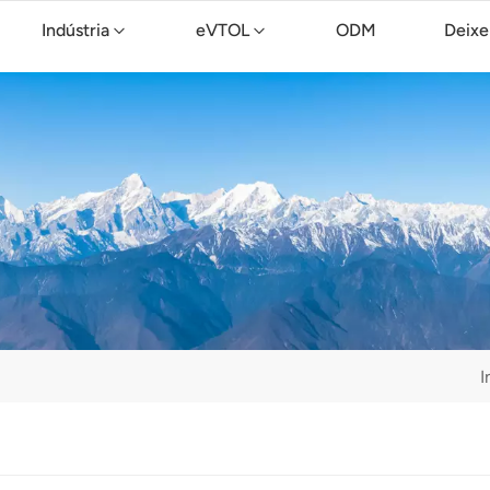
Indústria
eVTOL
ODM
Deixe
Drone de limpeza TopXGun C15
I