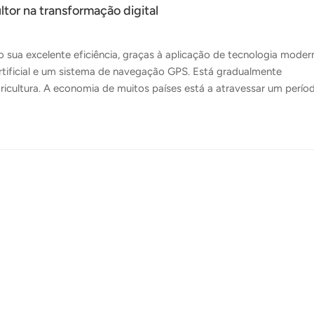
tor na transformação digital
ua excelente eficiência, graças à aplicação de tecnologia moder
artificial e um sistema de navegação GPS. Está gradualmente
ricultura. A economia de muitos países está a atravessar um perío
s obstáculos, como recursos humanos limitados, custos crescentes
s das alterações climáticas. Dada a tendência explosiva da
da sociedade, a integração da ciência e da tecnologia modernas n
sso de transformação d...