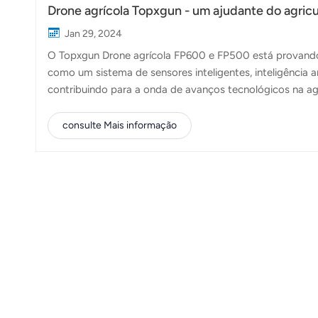
Drone agrícola Topxgun - um ajudante do agricul
Jan 29, 2024
O Topxgun Drone agrícola FP600 e FP500 está provando s
como um sistema de sensores inteligentes, inteligência 
contribuindo para a onda de avanços tecnológicos na ag
desafiante, em que o sector agrícola enfrenta numeroso
produção de factores de produção e os impactos adverso
consulte Mais informação
tecnologia digital em todos os aspectos da economia e 
produção agrícola surge como a solução ideal. No proce