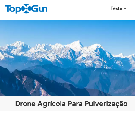
Teste
Drone Agrícola TopXGun FP700
Drone Agrícola TopXGun FP300E
Drone Agrícola Para Pulverização