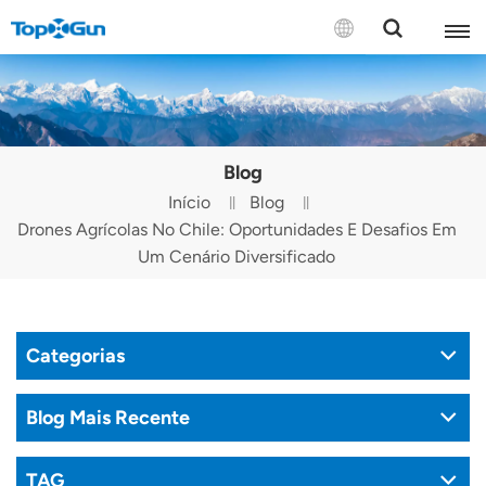
CONTATE-NOS
English
Blog
Español
Início
Blog
Drones Agrícolas No Chile: Oportunidades E Desafios Em
Русский
Um Cenário Diversificado
Português(Portugal)
Português(Brasil)
Categorias
Türkçe
Blog Mais Recente
Tiếng Việt
TAG