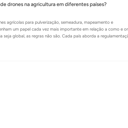
o de drones na agricultura em diferentes países?
es agrícolas para pulverização, semeadura, mapeamento e
nham um papel cada vez mais importante em relação a como e o
a seja global, as regras não são. Cada país aborda a regulamentaç
estão do espaço aéreo, em preocupações com a segurança e nas
 geral prática de como as regulamentações sobre drones agrícolas
ribuidores e fabricantes devem ter em mente. Por que a regulament
s, os drones agrícolas não recebem o mesmo...