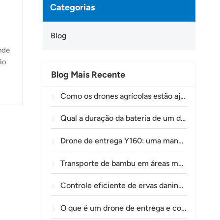
Categorias
Blog
nde
ão
Blog Mais Recente
Como os drones agrícolas estão ajudando os agricultores brasileiros a aprimorar as operações de pulverização de lavouras.
ação
Qual a duração da bateria de um drone agrícola?
Drone de entrega Y160: uma maneira mais segura e eficiente de transportar materiais para torres de energia em terrenos montanhosos.
Transporte de bambu em áreas montanhosas: como a TOLXGUN Y160 abre uma nova rota da floresta ao ponto de coleta.
Controle eficiente de ervas daninhas pré-emergentes em trigo com o drone agrícola A80
O que é um drone de entrega e como funciona a entrega por drone?