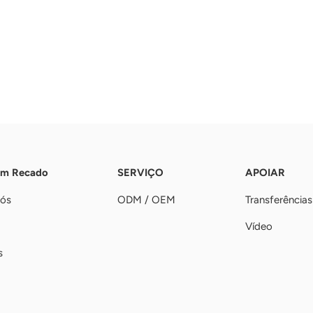
Um Recado
SERVIÇO
APOIAR
nós
ODM / OEM
Transferências
Vídeo
s