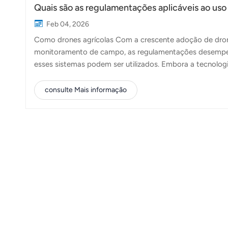
Quais são as regulamentações aplicáveis ​​ao us
Feb 04, 2026
Como drones agrícolas Com a crescente adoção de dron
monitoramento de campo, as regulamentações desempe
esses sistemas podem ser utilizados. Embora a tecnologi
de drones agrícolas de forma diferente, com base na g
práticas agrícolas locais.Este artigo oferece uma visão
consulte Mais informação
diferem nas principais regiões e o que operadores, dist
de drones agrícolas é importante—Na maioria dos paíse