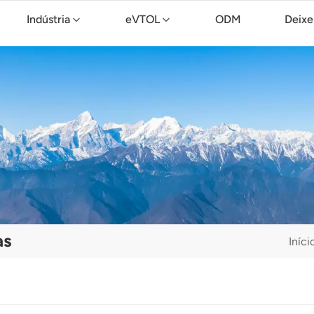
Indústria
eVTOL
ODM
Deixe
Drone de limpeza TopXGun C15
as
Iníci