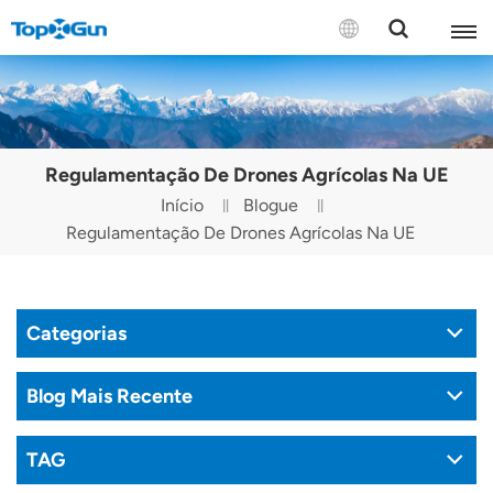
CONTATE-NOS
English
Regulamentação De Drones Agrícolas Na UE
Español
Início
Blogue
Regulamentação De Drones Agrícolas Na UE
Русский
Português(Portugal)
Categorias
Português(Brasil)
Türkçe
Blog Mais Recente
Tiếng Việt
TAG