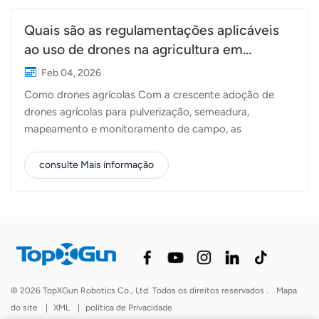
Quais são as regulamentações aplicáveis ​​
ao uso de drones na agricultura em
diferentes países?
Feb 04, 2026
Como drones agrícolas Com a crescente adoção de
drones agrícolas para pulverização, semeadura,
mapeamento e monitoramento de campo, as
regulamentações desempenham um papel cada vez
mais importante em relação a como e onde esses
consulte Mais informação
sistemas podem ser utilizados. Embora a tecnologia seja
global, as regras não são. Cada país aborda a
regulamentação de drones agrícolas de forma diferente,
com base na gestão do espaço aéreo, em
preocupações com a segurança e nas práticas agrícolas
locais.Este artigo oferece uma visão geral prática de
como as regulamentações sobre drones agrícolas
© 2026 TopXGun Robotics Co., Ltd. Todos os direitos reservados .
Mapa
diferem nas principais regiões e o que operadores,
do site
|
XML
|
política de Privacidade
distribuidores e fabricantes devem ter em mente. Por