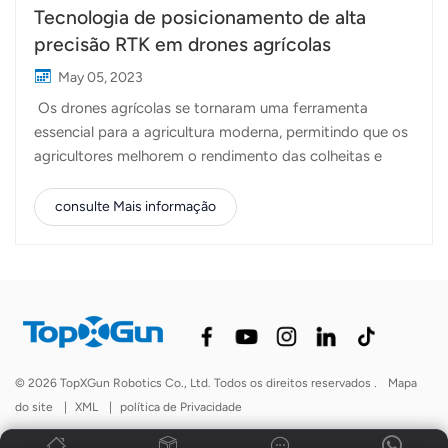
Tecnologia de posicionamento de alta
precisão RTK em drones agrícolas
May 05, 2023
Os drones agrícolas se tornaram uma ferramenta
essencial para a agricultura moderna, permitindo que os
agricultores melhorem o rendimento das colheitas e
reduzam os custos por meio de um melhor
gerenciamento das culturas. Uma das principais
consulte Mais informação
características que tornam os drones tão úteis na
agricultura é sua avançada tecnologia de
posicionamento. A tecnologia de posicionamento
permite que os drones voem com precisão e coletem
dados com mais precisão. Usando vários sensores e
software, os drones podem determinar sua localização e
orientação exatas, o que é crucial para a realização de
© 2026 TopXGun Robotics Co., Ltd. Todos os direitos reservados .
Mapa
tarefas como mapeamento de culturas, pulverização e
do site
|
XML
|
política de Privacidade
plantio de sementes. Uma das tecnologias de
posicionamento mais importantes usadas em drones