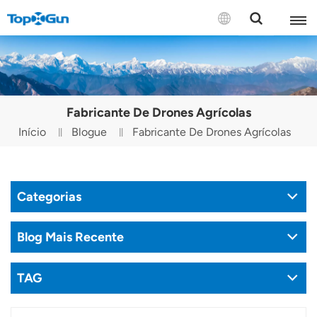
CONTATE-NOS
English
Fabricante De Drones Agrícolas
Español
Início
Blogue
Fabricante De Drones Agrícolas
Русский
Português(Portugal)
Categorias
Português(Brasil)
Blog Mais Recente
Türkçe
TAG
Tiếng Việt