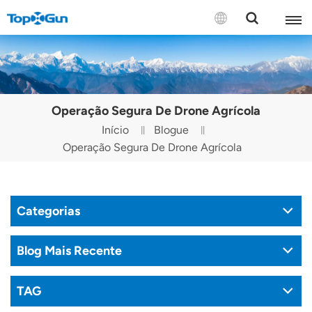
CONTATE-NOS
English
Operação Segura De Drone Agrícola
Español
Início
Blogue
Operação Segura De Drone Agrícola
Русский
Português(Portugal)
Categorias
Português(Brasil)
Türkçe
Blog Mais Recente
Tiếng Việt
TAG