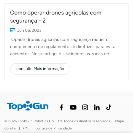
Como operar drones agrícolas com
segurança - 2
Jun 06, 2023
Operar drones agrícolas com segurança requer o
cumprimento de regulamentos e diretrizes para evitar
acidentes. Neste artigo, discutiremos as zonas de
exclusão aérea e as distâncias operacionais seguras para
locais específicos. É essencial estar ciente dessas
consulte Mais informação
restrições e cumprir as leis e regulamentos locais para
manter um ambiente seguro e responsável operação de
drone agrícola. 1. Infraestrutura de energiaAo pilotar
drones perto de infraestrutura de energia, como fios e
torres de alta tensão, é crucial manter uma distância
segura para evitar possíveis riscos. As seguintes
recomendações devem ser observadas:Mantenha uma
© 2026 TopXGun Robotics Co., Ltd. Todos os direitos reservados .
Mapa
distância mínima de 6 metros dos fios para evitar
do site
|
XML
|
política de Privacidade
interferências ou colisões.Mantenha uma distância de