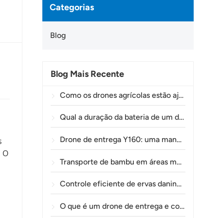
Categorias
Blog
Blog Mais Recente
Como os drones agrícolas estão ajudando os agricultores brasileiros a aprimorar as operações de pulverização de lavouras.
Qual a duração da bateria de um drone agrícola?
Drone de entrega Y160: uma maneira mais segura e eficiente de transportar materiais para torres de energia em terrenos montanhosos.
s
. O
Transporte de bambu em áreas montanhosas: como a TOLXGUN Y160 abre uma nova rota da floresta ao ponto de coleta.
Controle eficiente de ervas daninhas pré-emergentes em trigo com o drone agrícola A80
O que é um drone de entrega e como funciona a entrega por drone?