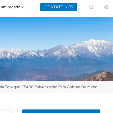
 um recado
CONTATE-NOS
Drone de combate a incêndios Y160
English
Español
Русский
Português(Portugal)
Português(Brasil)
ola Topxgun FP400 Pulverização Para Cultura De Milho
Türkçe
Tiếng Việt