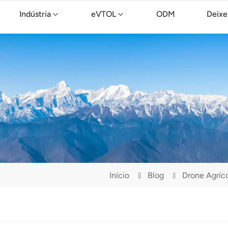
Indústria
eVTOL
ODM
Deixe
Drone de limpeza TopXGun C15
Início
Blog
Drone Agríc