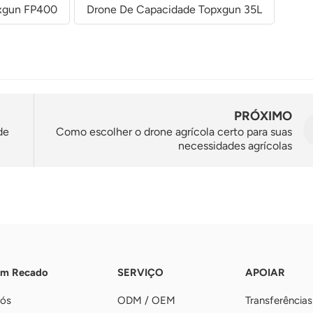
pxgun FP400
Drone De Capacidade Topxgun 35L
PRÓXIMO
de
Como escolher o drone agrícola certo para suas
necessidades agrícolas
Um Recado
SERVIÇO
APOIAR
nós
ODM / OEM
Transferências