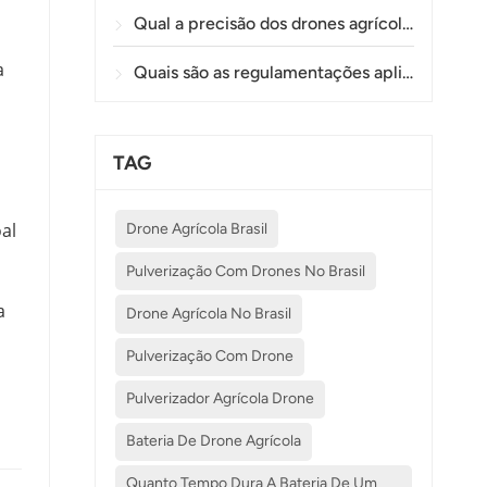
Qual a precisão dos drones agrícolas na pulverização e monitoramento de plantações?
a
Quais são as regulamentações aplicáveis ​​ao uso de drones na agricultura em diferentes países?
TAG
al
Drone Agrícola Brasil
Pulverização Com Drones No Brasil
a
Drone Agrícola No Brasil
Pulverização Com Drone
Pulverizador Agrícola Drone
Bateria De Drone Agrícola
Quanto Tempo Dura A Bateria De Um