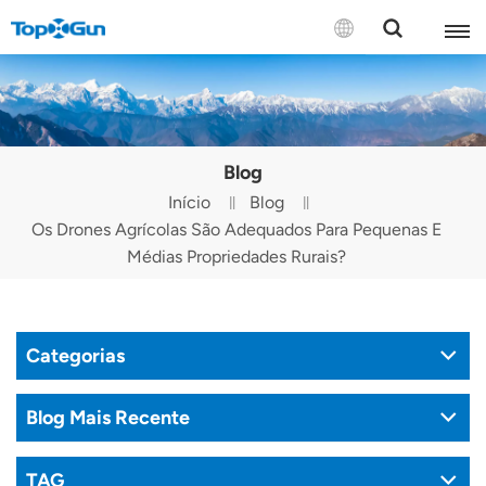
CONTATE-NOS
English
Blog
Español
Início
Blog
Os Drones Agrícolas São Adequados Para Pequenas E
Русский
Médias Propriedades Rurais?
Português(Portugal)
Português(Brasil)
Categorias
Türkçe
Blog Mais Recente
Tiếng Việt
TAG