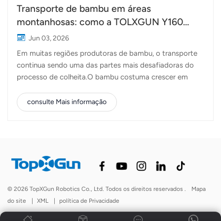
Transporte de bambu em áreas
montanhosas: como a TOLXGUN Y160
abre uma nova rota da floresta ao ponto de
Jun 03, 2026
coleta.
Em muitas regiões produtoras de bambu, o transporte
continua sendo uma das partes mais desafiadoras do
processo de colheita.O bambu costuma crescer em
encostas íngremes, em terrenos montanhosos
profundos, onde as estradas são estreitas, irregulares
consulte Mais informação
ou, às vezes, inexistentes. Após o corte, os
trabalhadores precisam carregar os pesados ​​postes de
bambu manualmente ou utilizar sistemas de cabos e
pequenos veículos para transportá-los ladeira abaixo. O
trabalho é árduo, demorado e frequentemente envolve
riscos significativos à segurança. Com o aumento
contínuo dos custos de mão de obra e a crescente
© 2026 TopXGun Robotics Co., Ltd. Todos os direitos reservados .
Mapa
dificuldade em encontrar trabalhadores experientes,
do site
|
XML
|
política de Privacidade
muitas operações florestais estão buscando maneiras
mais eficientes de transportar materiais das montanhas.