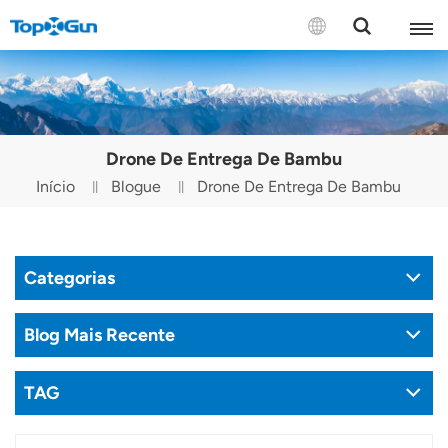
CONTATE-NOS
English
Drone De Entrega De Bambu
Español
Início
Blogue
Drone De Entrega De Bambu
Русский
Português(Portugal)
Categorias
Português(Brasil)
Blog Mais Recente
Türkçe
TAG
Tiếng Việt