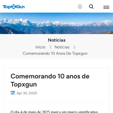
CONTATE-NOS
English
Notícias
Español
Início
Notícias
Comemorando 10 Anos De Topxgun
Русский
Português(Portugal)
Comemorando 10 anos de
Português(Brasil)
Topxgun
Türkçe
Apr 30, 2025
Tiếng Việt
O dia 4 de maio de 2025 marca um marco significativo