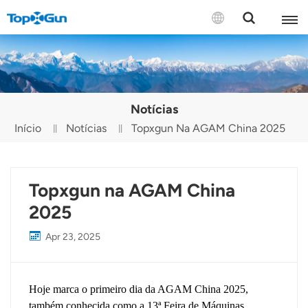
CONTATE-NOS
English
Notícias
Español
Início
Notícias
Topxgun Na AGAM China 2025
Русский
Português(Portugal)
Topxgun na AGAM China
2025
Português(Brasil)
Apr 23, 2025
Türkçe
Tiếng Việt
Hoje marca o primeiro dia da AGAM China 2025,
também conhecida como a 13ª Feira de Máquinas