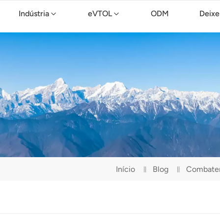
Indústria
eVTOL
ODM
Deixe
Drone de limpeza TopXGun C15
Início
Blog
Combaten