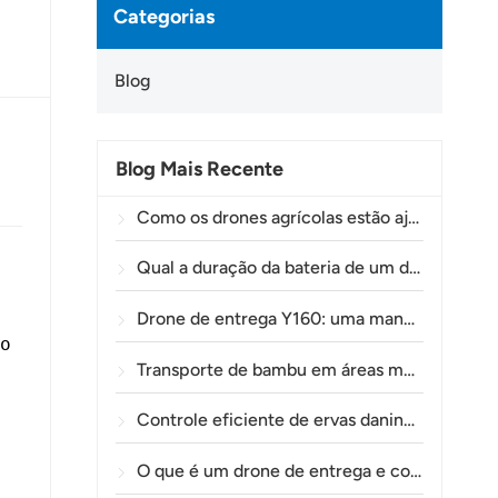
Categorias
Blog
Blog Mais Recente
Como os drones agrícolas estão ajudando os agricultores brasileiros a aprimorar as operações de pulverização de lavouras.
Qual a duração da bateria de um drone agrícola?
Drone de entrega Y160: uma maneira mais segura e eficiente de transportar materiais para torres de energia em terrenos montanhosos.
o
Transporte de bambu em áreas montanhosas: como a TOLXGUN Y160 abre uma nova rota da floresta ao ponto de coleta.
Controle eficiente de ervas daninhas pré-emergentes em trigo com o drone agrícola A80
O que é um drone de entrega e como funciona a entrega por drone?