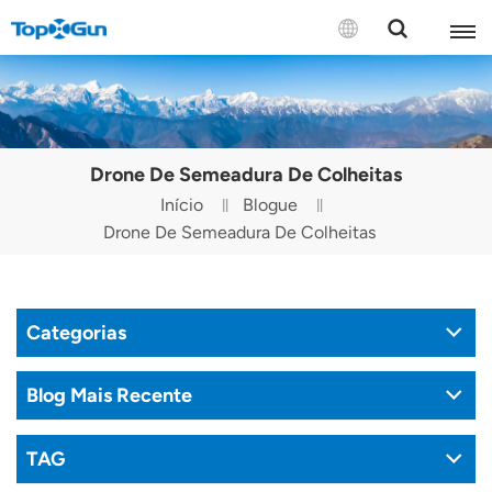
CONTATE-NOS
English
Drone De Semeadura De Colheitas
Español
Início
Blogue
Drone De Semeadura De Colheitas
Русский
Português(Portugal)
Categorias
Português(Brasil)
Türkçe
Blog Mais Recente
Tiếng Việt
TAG