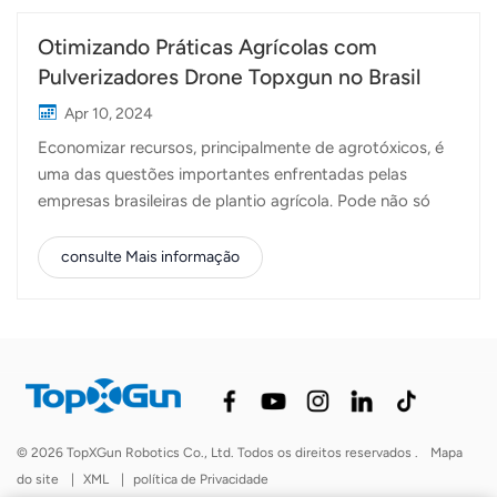
Otimizando Práticas Agrícolas com
Pulverizadores Drone Topxgun no Brasil
Apr 10, 2024
Economizar recursos, principalmente de agrotóxicos, é
uma das questões importantes enfrentadas pelas
empresas brasileiras de plantio agrícola. Pode não só
poupar custos e promover o desenvolvimento
sustentável das empresas, mas também reduzir o
consulte Mais informação
impacto no ambiente e nos seres humanos. A
emergência de drones de proteção de plantas tem
fornecido às empresas agrícolas e aos agricultores
brasileiros soluções mais modernas de proteção
fitossanitária, que podem realizar operações de alta
precisão com mais eficiência e flexibilidade,
proporcionando melhor garantia para a colheita das
© 2026 TopXGun Robotics Co., Ltd. Todos os direitos reservados .
Mapa
culturas. Ao mesmo tempo, quando os produtores
do site
|
XML
|
política de Privacidade
precisam de drones, os drones podem operar a qualquer