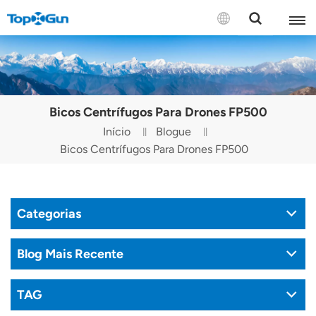
CONTATE-NOS
English
Bicos Centrífugos Para Drones FP500
Español
Início
Blogue
Bicos Centrífugos Para Drones FP500
Русский
Português(Portugal)
Categorias
Português(Brasil)
Türkçe
Blog Mais Recente
Tiếng Việt
TAG