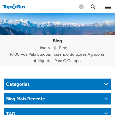
CONTATE-NOS
English
Blog
Español
Início
Blog
FP700 Voa Pela Europa, Trazendo Soluções Agrícolas
Русский
Inteligentes Para O Campo
Português(Portugal)
Português(Brasil)
Categorias
Türkçe
Blog Mais Recente
Tiếng Việt
TAG