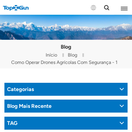
CONTATE-NOS
English
Blog
Español
Início
Blog
Como Operar Drones Agrícolas Com Segurança - 1
Русский
Português(Portugal)
Categorias
Português(Brasil)
Türkçe
Blog Mais Recente
Tiếng Việt
TAG