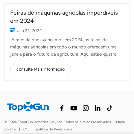
Feiras de máquinas agrícolas imperdíveis
em 2024
Jan 24, 2024
À medida que avançamos em 2024, as feiras de
máquinas agrícolas em todo o mundo oferecem uma
janela para o futuro da agricultura. Aqui estão quatro
das feiras mais influentes e essenciais que nenhum
entusiasta da agricultura deve perder: 1. EIMA
consulte Mais informação
Internacional - Itália:Localização: BolonhaData: 6-10
Novembro de 2024A EIMA International na Itália
destaca-se pelo seu talento internacional, reunindo
fabricantes e agricultores de todo o mundo. A feira dá
forte ênfase à mecanização e às soluções sustentáveis,
tornando-se um evento crucial para a comunidade
agrícola global. 2. Agrishow - Brasil: Local: Ribeirão
© 2026 TopXGun Robotics Co., Ltd. Todos os direitos reservados .
Mapa
PretoData: 29º Abril - 3º Maio de 2024A Agrishow no
do site
|
XML
|
política de Privacidade
Brasil é a maior feira de tecnologia agrícola da América