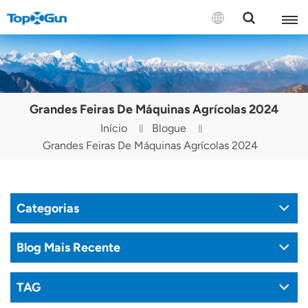
CONTATE-NOS
English
Grandes Feiras De Máquinas Agrícolas 2024
Español
Início
Blogue
Grandes Feiras De Máquinas Agrícolas 2024
Русский
Português(Portugal)
Categorias
Português(Brasil)
Türkçe
Blog Mais Recente
Tiếng Việt
TAG