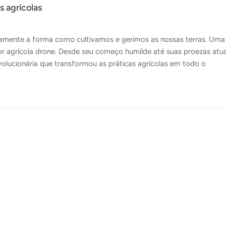
s agrícolas
uamente a forma como cultivamos e gerimos as nossas terras. Uma
r agrícola drone. Desde seu começo humilde até suas proezas atua
evolucionária que transformou as práticas agrícolas em todo o
 dos pulverizadores agrícolas drones remontam aos primeiros
Contudo, esses dispositivos rudimentares estavam longe das
des eram limitadas e não dispunham dos sensores sofisticados e 
eficaz das culturas. Surgi...