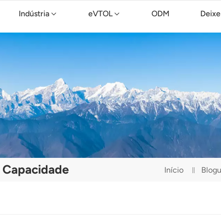
Indústria
eVTOL
ODM
Deixe
Drone de limpeza TopXGun C15
e Capacidade
Início
Blog