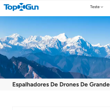
Teste
Drone Agrícola TopXGun FP700
Drone Agrícola TopXGun FP300E
Espalhadores De Drones De Grand