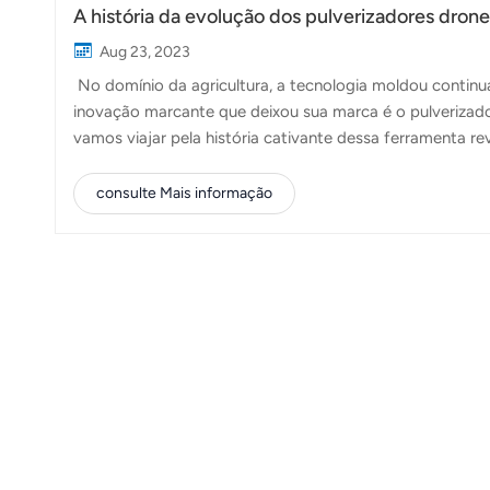
A história da evolução dos pulverizadores drone
Aug 23, 2023
No domínio da agricultura, a tecnologia moldou contin
inovação marcante que deixou sua marca é o pulverizado
vamos viajar pela história cativante dessa ferramenta r
mundo. Raízes iniciais e exploração (pré-2000)As raízes
experimentos com aeronaves controladas remotamente. 
consulte Mais informação
máquinas de precisão que vemos hoje. As suas capacida
sistemas de navegação necessários para uma pulverização 