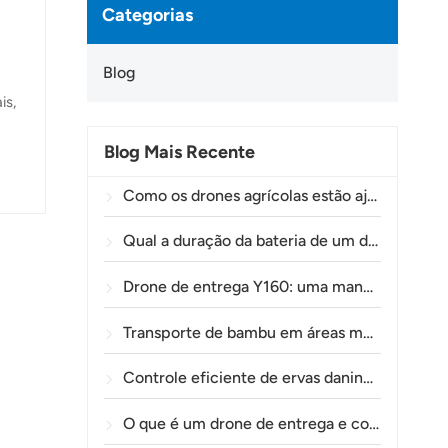
Categorias
Blog
is,
Blog Mais Recente
Como os drones agrícolas estão ajudando os agricultores brasileiros a aprimorar as operações de pulverização de lavouras.
dos
Qual a duração da bateria de um drone agrícola?
Drone de entrega Y160: uma maneira mais segura e eficiente de transportar materiais para torres de energia em terrenos montanhosos.
Transporte de bambu em áreas montanhosas: como a TOLXGUN Y160 abre uma nova rota da floresta ao ponto de coleta.
Controle eficiente de ervas daninhas pré-emergentes em trigo com o drone agrícola A80
O que é um drone de entrega e como funciona a entrega por drone?