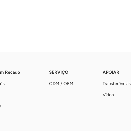
Um Recado
SERVIÇO
APOIAR
nós
ODM / OEM
Transferências
Vídeo
s