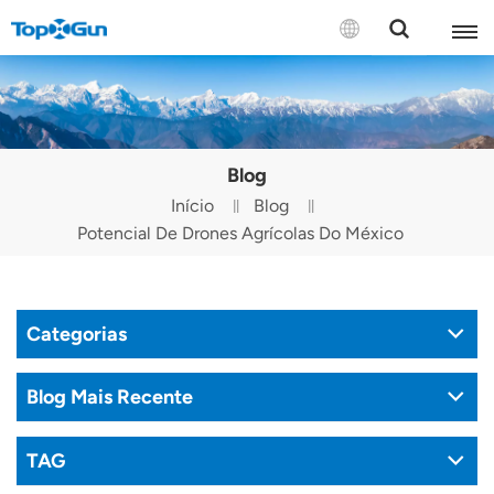
CONTATE-NOS
English
Blog
Español
Início
Blog
Potencial De Drones Agrícolas Do México
Русский
Português(Portugal)
Categorias
Português(Brasil)
Türkçe
Blog Mais Recente
Tiếng Việt
TAG