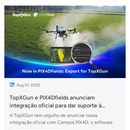
tecnologia de drones agrícolas, a TopXGun está
compromet...
Aug 01, 2025
TopXGun e PIX4Dfields anunciam
integração oficial para dar suporte à
agricultura de precisão
A TopXGun tem orgulho de anunciar nossa
integração oficial com Campos PIX4D, o software
avançado de mapeamento e análise agrícola da