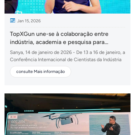
Jan 15, 2026
TopXGun une-se à colaboração entre
indústria, academia e pesquisa para
explorar os mercados agrícolas globais.
Sanya, 14 de janeiro de 2026 - De 13 a 16 de janeiro, a
Conferência Internacional de Cientistas da Indústria
de Sanya 2026 e a Exposição Internacional de
consulte Mais informação
Ciência e Tecnologia da Indústria de Sementes foram
realizadas com grande sucesso no Centro
Internacional de Convenções e Exposições de Sanya
Mang...