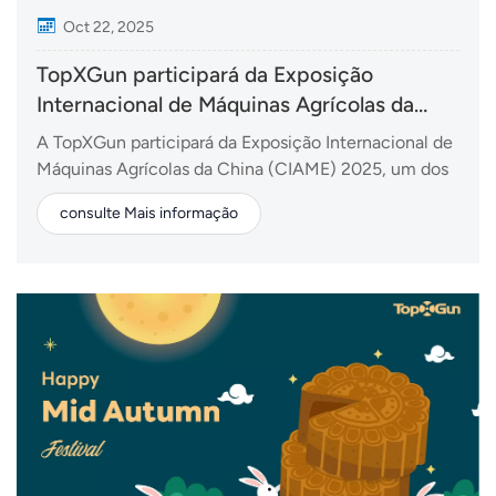
Oct 22, 2025
TopXGun participará da Exposição
Internacional de Máquinas Agrícolas da
China de 2025
A TopXGun participará da Exposição Internacional de
Máquinas Agrícolas da China (CIAME) 2025, um dos
maiores e mais influentes eventos de máquinas
consulte Mais informação
agrícolas da Ásia. A exposição acontecerá de 26 a 28
de outubro de 2025, em Wuhan, província de Hubei,
China. Como desenvolvedora líder de tecnologia de...