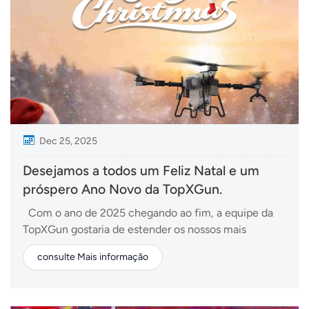
Dec 25, 2025
Desejamos a todos um Feliz Natal e um
próspero Ano Novo da TopXGun.
Com o ano de 2025 chegando ao fim, a equipe da
TopXGun gostaria de estender os nossos mais
calorosos votos de boas festas aos nossos valiosos
consulte Mais informação
parceiros, clientes e amigos em todo o mundo.Este
ano foi uma jornada incrível de inovação – desde o
avanço da nossa visão "Digital Sky" até a expansão da