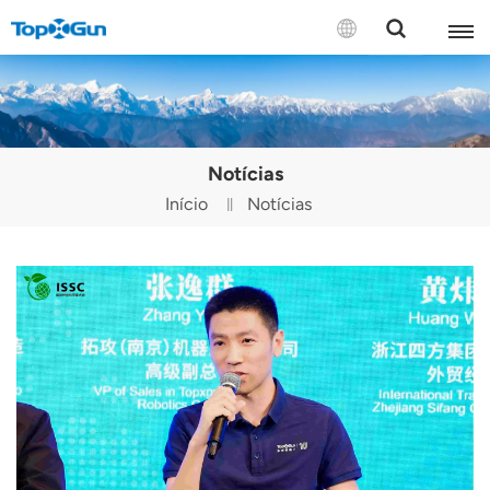
CONTATE-NOS
English
Notícias
Español
Início
Notícias
Русский
Português(Portugal)
Português(Brasil)
Türkçe
Tiếng Việt