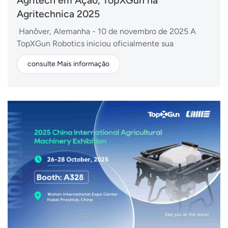
Agritech em Ação, TopXGun na
Agritechnica 2025
Hanôver, Alemanha - 10 de novembro de 2025 A
TopXGun Robotics iniciou oficialmente sua
participação na Agritechnica 2025, uma das
consulte Mais informação
principais feiras mundiais de máquinas agrícolas. Os
visitantes do Pavilhão 21, Estande H25, poderão
conhecer os drones agrícolas da TopXGun e descobrir
como essas soluç...