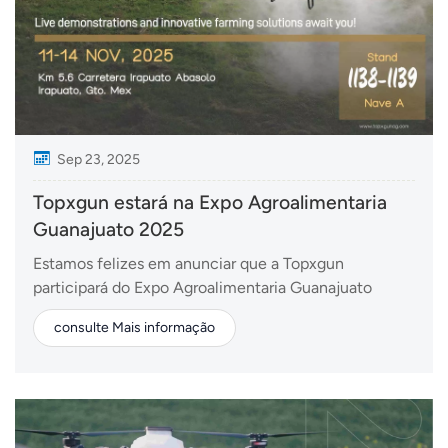
Sep 23, 2025
Topxgun estará na Expo Agroalimentaria
Guanajuato 2025
Estamos felizes em anunciar que a Topxgun
participará do Expo Agroalimentaria Guanajuato
2025, uma das feiras agrícolas mais influentes da
consulte Mais informação
América Latina. O evento acontecerá em Irapuato,
México, de 11 a 14 de novembro de 2025. Na
exposição, a Topxgun apresentará nossos Drone
agrícola FP linha de pr...