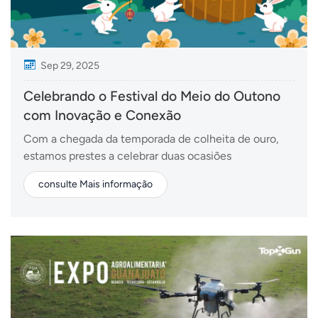
Sep 29, 2025
Celebrando o Festival do Meio do Outono
com Inovação e Conexão
Com a chegada da temporada de colheita de ouro,
estamos prestes a celebrar duas ocasiões
importantes: o Dia Nacional e o Festival do Meio do
consulte Mais informação
Outono. Este ano, os dois feriados se sobrepõem,
reunindo famílias e amigos para um feriado de sete
dias repleto de alegria, reencontro e reflexão. Para
nós d...