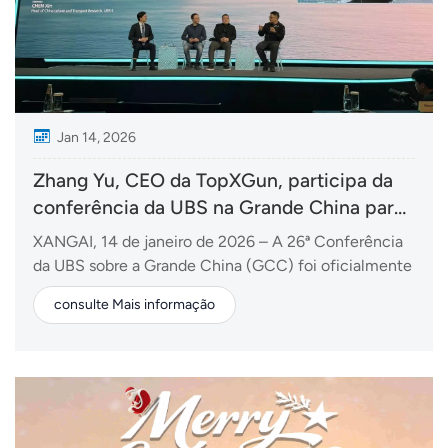
Jan 14, 2026
Zhang Yu, CEO da TopXGun, participa da
conferência da UBS na Grande China para
discutir o futuro da economia de baixa
XANGAI, 14 de janeiro de 2026 – A 26ª Conferência
altitude.
da UBS sobre a Grande China (GCC) foi oficialmente
inaugurada hoje em Xangai. Com o tema "Novas
consulte Mais informação
fronteiras: Crescimento em um mundo em
transformação", a conferência contou com um fórum
de alto nível intitulado "A economia de baixa altitude
da China:...