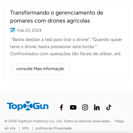
Transformando o gerenciamento de
pomares com drones agrícolas
Feb 23, 2024
"Basta deslizar a tela para tirar o drone", "Quando quiser
terra o drone, basta pressionar este botão."
Confrontados com operações tão fáceis de utilizar, até
os agricultores mais velhos abandonaram as suas
reservas relativamente à alta tecnologia e tornaram-se
consulte Mais informação
operadores competentes. Nos últimos dois meses da
Primavera, a maioria dos agricultores gastou a maior
parte dos seus tempo trabalhando em pomares de
frutas cítricas, mangais, jardins de lichias e outras áreas
de cultivo. A introdução de drones em pomares trouxe
muitos benefícios. Por exemplo, no passado, era
necessária a agitação manual dos troncos das árvores
© 2026 TopXGun Robotics Co., Ltd. Todos os direitos reservados .
Mapa
para a polinização das culturas. No entanto, os drones
do site
|
XML
|
política de Privacidade
agrícolas que voam por cima realizam a polinização sem