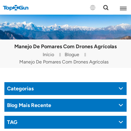
CONTATE-NOS
English
Manejo De Pomares Com Drones Agrícolas
Español
Início
Blogue
Manejo De Pomares Com Drones Agrícolas
Русский
Português(Portugal)
Categorias
Português(Brasil)
Türkçe
Blog Mais Recente
Tiếng Việt
TAG