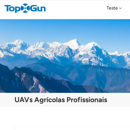
Teste
Drone Agrícola TopXGun FP700
Drone Agrícola TopXGun FP300E
UAVs Agrícolas Profissionais