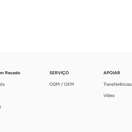
Um Recado
SERVIÇO
APOIAR
nós
ODM / OEM
Transferências
Vídeo
s