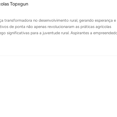
colas Topxgun
a transformadora no desenvolvimento rural, gerando esperança e
tivos de ponta não apenas revolucionaram as práticas agrícolas
go significativas para a juventude rural. Aspirantes a empreended
a motriz por trás da transição para a agricultura sustentável. Na
ção dos drones agrícolas. Nosso mais recentes drones agrícolas,
 juventude rural para assumir o controle de seu futuro e impulsion
queando...