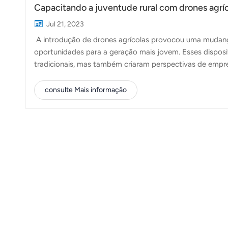
Capacitando a juventude rural com drones agrí
Jul 21, 2023
A introdução de drones agrícolas provocou uma mudanç
oportunidades para a geração mais jovem. Esses disposi
tradicionais, mas também criaram perspectivas de empre
e pilotos de drones qualificados estão se tornando a forç
TopXGun, temos orgulho de estar na vanguarda da revolu
consulte Mais informação
equipados com funções inteligentes, estão capacitando a
transformação para uma agricultura sustentável. Desblo