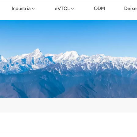
Indústria
eVTOL
ODM
Deixe
Drone de limpeza TopXGun C15