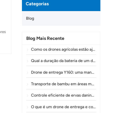
Categorias
Blog
ores
Blog Mais Recente
Como os drones agrícolas estão ajudando os agricultores brasileiros a aprimorar as operações de pulverização de lavouras.
ar a
Qual a duração da bateria de um drone agrícola?
Drone de entrega Y160: uma maneira mais segura e eficiente de transportar materiais para torres de energia em terrenos montanhosos.
Transporte de bambu em áreas montanhosas: como a TOLXGUN Y160 abre uma nova rota da floresta ao ponto de coleta.
Controle eficiente de ervas daninhas pré-emergentes em trigo com o drone agrícola A80
O que é um drone de entrega e como funciona a entrega por drone?