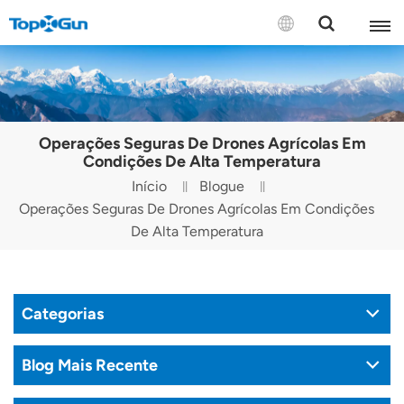
CONTATE-NOS
English
Operações Seguras De Drones Agrícolas Em
Español
Condições De Alta Temperatura
Início
Blogue
Русский
Operações Seguras De Drones Agrícolas Em Condições
De Alta Temperatura
Português(Portugal)
Português(Brasil)
Categorias
Türkçe
Tiếng Việt
Blog Mais Recente