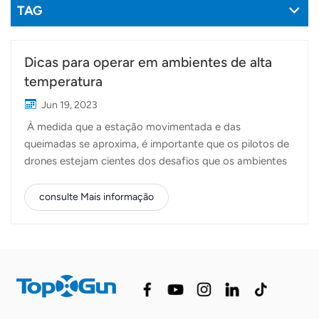
TAG
Dicas para operar em ambientes de alta
temperatura
Jun 19, 2023
À medida que a estação movimentada e das
queimadas se aproxima, é importante que os pilotos de
drones estejam cientes dos desafios que os ambientes
de alta temperatura podem trazer. Problemas como
baixa velocidade de carregamento, carregador/baterias
consulte Mais informação
superaquecidos ou tela preta/reinicialização do RC
geralmente podem ser atribuídos ao superaquecimento.
Neste artigo, forneceremos algumas dicas úteis para
garantir uma operação suave e operações seguras de
drones agrícolas em condições de alta
temperatura. Cuidados com a bateria:Monitore a
temperatura da bateria: Se a temperatura da bateria