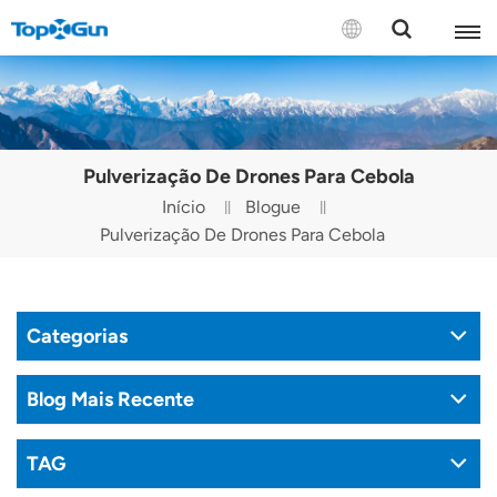
CONTATE-NOS
English
Pulverização De Drones Para Cebola
Español
Início
Blogue
Pulverização De Drones Para Cebola
Русский
Português(Portugal)
Categorias
Português(Brasil)
Türkçe
Blog Mais Recente
Tiếng Việt
TAG