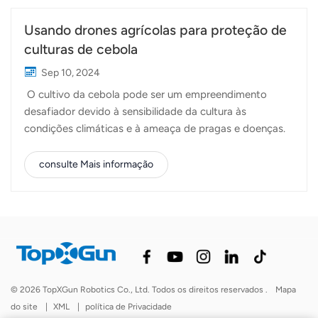
Usando drones agrícolas para proteção de
culturas de cebola
Sep 10, 2024
O cultivo da cebola pode ser um empreendimento
desafiador devido à sensibilidade da cultura às
condições climáticas e à ameaça de pragas e doenças.
As alterações climáticas e os fenómenos
meteorológicos extremos podem perturbar o
consulte Mais informação
crescimento, conduzindo a rendimentos imprevisíveis e
afetando a oferta do mercado. Além disso, as cebolas
são altamente suscetíveis a vários vírus, fungos e
infestações de insetos. Estas questões podem resultar
em perdas significativas de rendimento e aumento de
custos para os agricultores. Para enfrentar esses
desafios, o uso de drones agrícolas na proteção das
© 2026 TopXGun Robotics Co., Ltd. Todos os direitos reservados .
Mapa
culturas de cebola tornou-se uma solução prática e
do site
|
XML
|
política de Privacidade
eficiente. Drones agrícolas, como o Topxgun FP600,