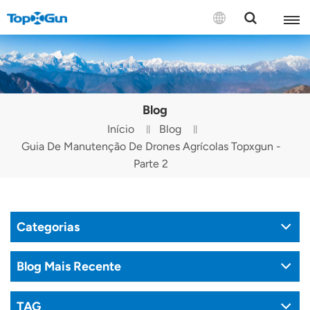
CONTATE-NOS
English
Blog
Español
Início
Blog
Guia De Manutenção De Drones Agrícolas Topxgun -
Русский
Parte 2
Português(Portugal)
Português(Brasil)
Categorias
Türkçe
Blog Mais Recente
Tiếng Việt
TAG