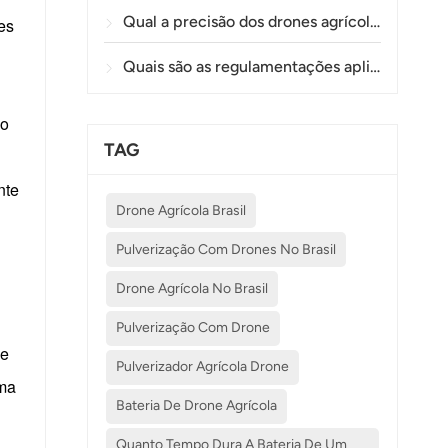
Qual a precisão dos drones agrícolas na pulverização e monitoramento de plantações?
es
Quais são as regulamentações aplicáveis ​​ao uso de drones na agricultura em diferentes países?
Ao
TAG
nte
Drone Agrícola Brasil
Pulverização Com Drones No Brasil
Drone Agrícola No Brasil
Pulverização Com Drone
de
Pulverizador Agrícola Drone
uma
Bateria De Drone Agrícola
Quanto Tempo Dura A Bateria De Um