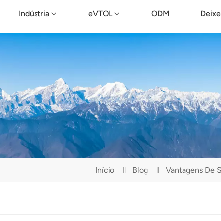
Indústria
eVTOL
ODM
Deixe
Drone de limpeza TopXGun C15
Início
Blog
Vantagens De 