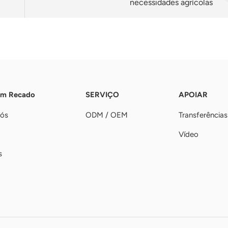
necessidades agrícolas
Um Recado
SERVIÇO
APOIAR
nós
ODM / OEM
Transferências
Vídeo
s