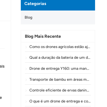
Categorias
Blog
Blog Mais Recente
Como os drones agrícolas estão ajudando os agricultores brasileiros a aprimorar as operações de pulverização de lavouras.
Qual a duração da bateria de um drone agrícola?
ais
Drone de entrega Y160: uma maneira mais segura e eficiente de transportar materiais para torres de energia em terrenos montanhosos.
Transporte de bambu em áreas montanhosas: como a TOLXGUN Y160 abre uma nova rota da floresta ao ponto de coleta.
Controle eficiente de ervas daninhas pré-emergentes em trigo com o drone agrícola A80
e
O que é um drone de entrega e como funciona a entrega por drone?