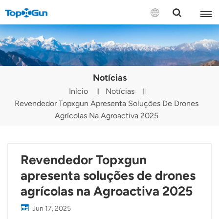
CONTATE-NOS
English
Notícias
Español
Início
Notícias
Revendedor Topxgun Apresenta Soluções De Drones
Русский
Agrícolas Na Agroactiva 2025
Português(Portugal)
Português(Brasil)
Revendedor Topxgun
Türkçe
apresenta soluções de drones
agrícolas na Agroactiva 2025
Tiếng Việt
Jun 17, 2025