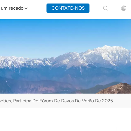
 um recado
CONTATE-NOS
Drone de combate a incêndios Y160
English
Español
Русский
Português(Portugal)
Português(Brasil)
tics, Participa Do Fórum De Davos De Verão De 2025
Türkçe
Tiếng Việt