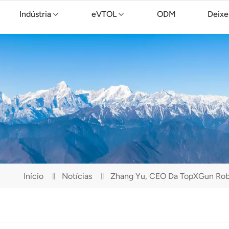
Indústria
eVTOL
ODM
Deixe
Drone de limpeza TopXGun C15
Início
Notícias
Zhang Yu, CEO Da TopXGun Robo