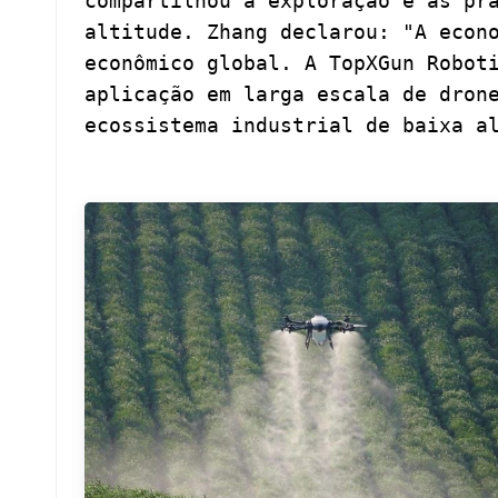
compartilhou a exploração e as pr
altitude. Zhang declarou: "A econ
econômico global. A TopXGun Robot
aplicação em larga escala de dron
ecossistema industrial de baixa a