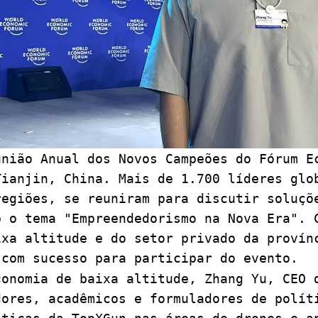
união Anual dos Novos Campeões do Fórum E
Tianjin, China. Mais de 1.700 líderes glo
regiões, se reuniram para discutir soluçõ
b o tema "Empreendedorismo na Nova Era". 
ixa altitude e do setor privado da provín
com sucesso para participar do evento.
conomia de baixa altitude, Zhang Yu, CEO 
dores, acadêmicos e formuladores de polít