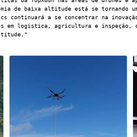
áticas da TopXGun nas áreas de drones e a
omia de baixa altitude está se tornando u
ics continuará a se concentrar na inovaçã
es em logística, agricultura e inspeção, 
ltitude."