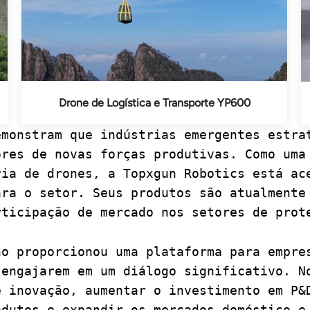
Drone de Logística e Transporte YP600
emonstram que indústrias emergentes estra
ores de novas forças produtivas. Como uma
ria de drones, a Topxgun Robotics está ac
ara o setor. Seus produtos são atualmente
rticipação de mercado nos setores de prot
no proporcionou uma plataforma para empre
 engajarem em um diálogo significativo. N
e inovação, aumentar o investimento em P&
odutos e expandir os mercados doméstico e