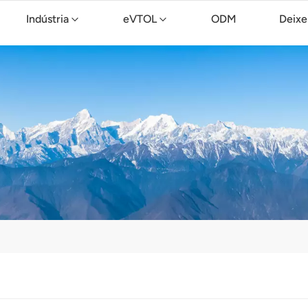
Indústria
eVTOL
ODM
Deixe
Drone de limpeza TopXGun C15