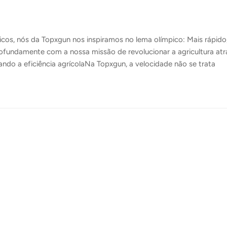
os, nós da Topxgun nos inspiramos no lema olímpico: Mais rápido
profundamente com a nossa missão de revolucionar a agricultura at
ndo a eficiência agrícolaNa Topxgun, a velocidade não se trata
 de transformar as operações agrícolas para serem mais eficiente
ignificativamente o tempo necessário para tarefas essenciais, co
. Este aumento na velocidade operacional se traduz diretamente e
o...