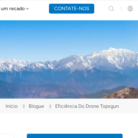
 um recado
CONTATE-NOS
Drone de combate a incêndios Y160
English
Español
Русский
Português(Portugal)
Português(Brasil)
Início
Blogue
Eficiência Do Drone Topxgun
Türkçe
Tiếng Việt