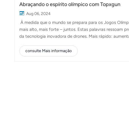
Abraçando o espírito olímpico com Topxgun
Aug 06, 2024
À medida que o mundo se prepara para os Jogos Olímpic
mais alto, mais forte – juntos. Estas palavras ressoam 
da tecnologia inovadora de drones. Mais rápido: aumenta
apenas da rapidez com que nossos drones voam; trata-se
Nosso Drone agrícola FP600 foi projetado para reduzir s
consulte Mais informação
pulverização de pesticidas e monitoramento de culturas
maiores rendimentos agrícolas e melhor gestão de recurs