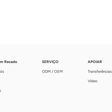
Um Recado
SERVIÇO
APOIAR
nós
ODM / OEM
Transferências
Vídeo
s