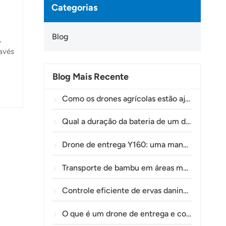
Categorias
Blog
,
ravés
Blog Mais Recente
s.
mo
Como os drones agrícolas estão ajudando os agricultores brasileiros a aprimorar as operações de pulverização de lavouras.
m
Qual a duração da bateria de um drone agrícola?
Drone de entrega Y160: uma maneira mais segura e eficiente de transportar materiais para torres de energia em terrenos montanhosos.
Transporte de bambu em áreas montanhosas: como a TOLXGUN Y160 abre uma nova rota da floresta ao ponto de coleta.
Controle eficiente de ervas daninhas pré-emergentes em trigo com o drone agrícola A80
O que é um drone de entrega e como funciona a entrega por drone?