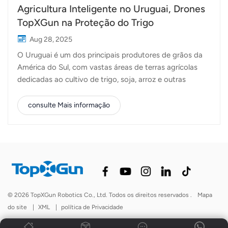
Agricultura Inteligente no Uruguai, Drones
TopXGun na Proteção do Trigo
Aug 28, 2025
O Uruguai é um dos principais produtores de grãos da
América do Sul, com vastas áreas de terras agrícolas
dedicadas ao cultivo de trigo, soja, arroz e outras
culturas. Como muitos países agrícolas, o Uruguai
enfrenta o desafio de garantir a proteção eficiente e
consulte Mais informação
oportuna das culturas, mantendo os custos de mão de
obra e insumos sob controle. Para apoiar os agricultores
locais a enfrentar esses desafios, os especialistas
técnicos da TopXGun visitaram recentemente nosso
parceiro no Uruguai. Juntos, realizamos operações
práticas de campo usando Drones agrícolas da
TopXGun, com foco na pulverização de herbicidas em
© 2026 TopXGun Robotics Co., Ltd. Todos os direitos reservados .
Mapa
campos de trigo. Durante as operações de campo,
do site
|
XML
|
política de Privacidade
foram utilizados drones agrícolas FP500 e FP600, cada
um trazendo vantagens exclusivas para a proteção do