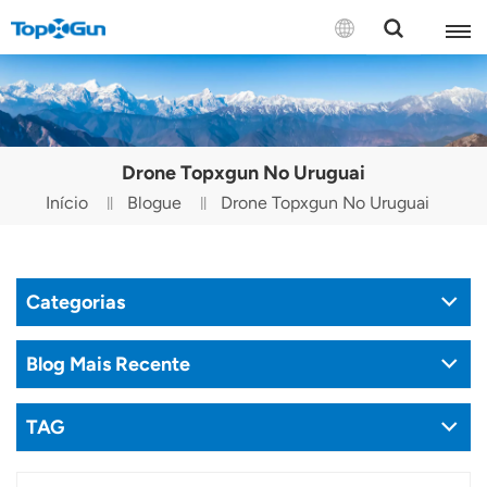
CONTATE-NOS
English
Drone Topxgun No Uruguai
Español
Início
Blogue
Drone Topxgun No Uruguai
Русский
Português(Portugal)
Categorias
Português(Brasil)
Blog Mais Recente
Türkçe
TAG
Tiếng Việt