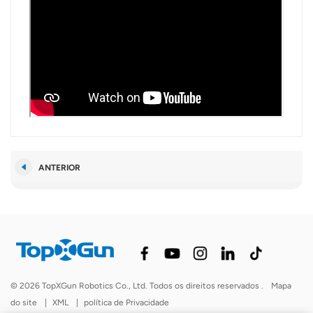
ANTERIOR
© 2026 TopXGun Robotics Co., Ltd. Todos os direitos reservados .
Mapa
do site
|
XML
|
política de Privacidade