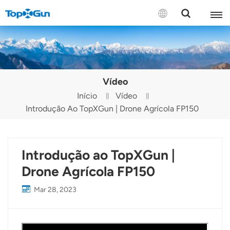
CONTATE-NOS
English
Vídeo
Español
Início
Vídeo
Introdução Ao TopXGun | Drone Agrícola FP150
Русский
Português(Portugal)
Introdução ao TopXGun |
Português(Brasil)
Drone Agrícola FP150
Türkçe
Mar 28, 2023
Tiếng Việt