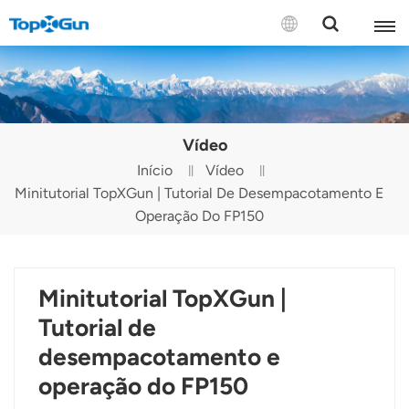
CONTATE-NOS
English
Vídeo
Español
Início
Vídeo
Minitutorial TopXGun | Tutorial De Desempacotamento E
Русский
Operação Do FP150
Português(Portugal)
Português(Brasil)
Minitutorial TopXGun |
Türkçe
Tutorial de
desempacotamento e
Tiếng Việt
operação do FP150