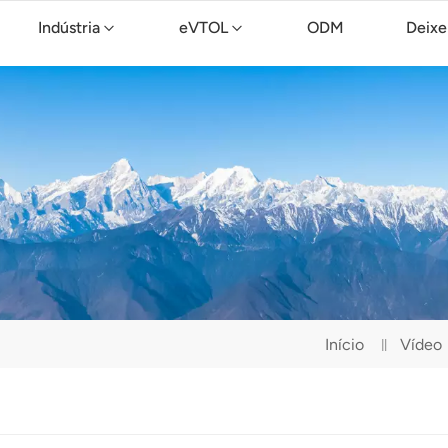
Indústria
eVTOL
ODM
Deixe
Drone de limpeza TopXGun C15
Início
Vídeo