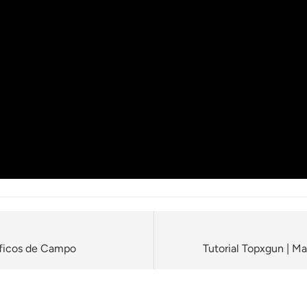
áficos de Campo
Tutorial Topxgun | M