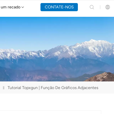
 um recado
CONTATE-NOS
Drone de combate a incêndios Y160
English
Español
Русский
Português(Portugal)
Português(Brasil)
Tutorial Topxgun | Função De Gráficos Adjacentes
Türkçe
Tiếng Việt