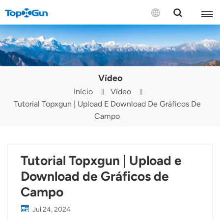
CONTATE-NOS
English
Vídeo
Español
Início
Vídeo
Tutorial Topxgun | Upload E Download De Gráficos De
Русский
Campo
Português(Portugal)
Português(Brasil)
Tutorial Topxgun | Upload e
Türkçe
Download de Gráficos de
Campo
Tiếng Việt
Jul 24, 2024