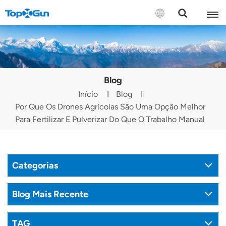
CONTATE-NOS
English
Blog
Español
Início
Blog
Por Que Os Drones Agrícolas São Uma Opção Melhor
Русский
Para Fertilizar E Pulverizar Do Que O Trabalho Manual
Português(Portugal)
Português(Brasil)
Categorias
Türkçe
Blog Mais Recente
Tiếng Việt
TAG