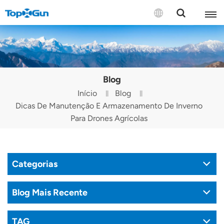
CONTATE-NOS
English
Blog
Español
Início
Blog
Dicas De Manutenção E Armazenamento De Inverno
Русский
Para Drones Agrícolas
Português(Portugal)
Português(Brasil)
Categorias
Türkçe
Blog Mais Recente
Tiếng Việt
TAG