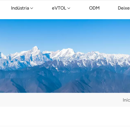
Indústria
eVTOL
ODM
Deixe
Drone de limpeza TopXGun C15
Iní