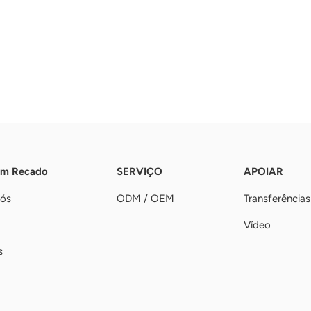
Um Recado
SERVIÇO
APOIAR
nós
ODM / OEM
Transferências
Vídeo
s