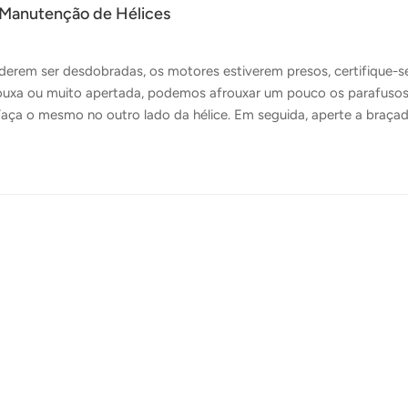
 Manutenção de Hélices
derem ser desdobradas, os motores estiverem presos, certifique-s
 frouxa ou muito apertada, podemos afrouxar um pouco os parafuso
Faça o mesmo no outro lado da hélice. Em seguida, aperte a braçad
quando não houver folga, de acordo com o movimento da borda de
apenas uma solução temporária. Se você quiser manter uma suavid
r da temperatura dela é de menos 20 graus Celsius. Quanto maior o
graxa que tenha...