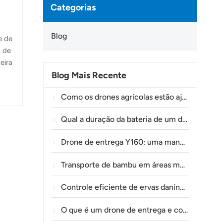
Categorias
Blog
e de
s de
eira
Blog Mais Recente
ade
Como os drones agrícolas estão ajudando os agricultores brasileiros a aprimorar as operações de pulverização de lavouras.
Qual a duração da bateria de um drone agrícola?
Drone de entrega Y160: uma maneira mais segura e eficiente de transportar materiais para torres de energia em terrenos montanhosos.
Transporte de bambu em áreas montanhosas: como a TOLXGUN Y160 abre uma nova rota da floresta ao ponto de coleta.
Controle eficiente de ervas daninhas pré-emergentes em trigo com o drone agrícola A80
O que é um drone de entrega e como funciona a entrega por drone?