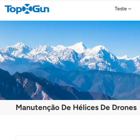
Teste
Drone Agrícola TopXGun FP700
Drone Agrícola TopXGun FP300E
Manutenção De Hélices De Drones