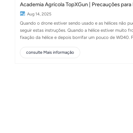
Academia Agrícola TopXGun | Precauções para
Aug 14, 2025
Quando o drone estiver sendo usado e as hélices não pu
seguir estas instruções. Quando a hélice estiver muito
fixação da hélice e depois borrifar um pouco de WD40. 
da hélice para cima e para baixo para mover a lâmina 
ataque da lâmina em 30 graus suaves. Borrifar WD40 é 
consulte Mais informação
duradoura, a graxa é uma boa escolha e o limite inferio
limite superior da temperatura, melhor. Escolhemos usar 